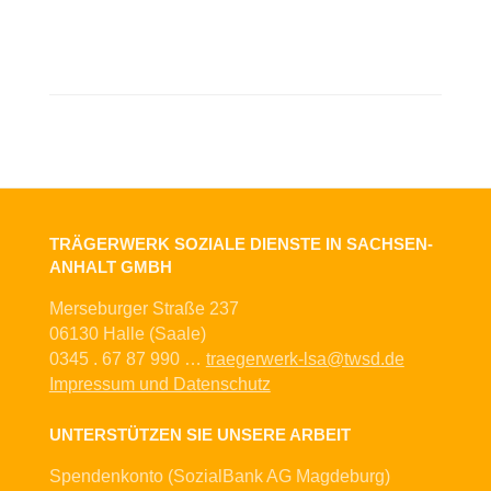
TRÄGERWERK SOZIALE DIENSTE IN SACHSEN-
ANHALT GMBH
Merseburger Straße 237
06130 Halle (Saale)
0345 . 67 87 990 …
traegerwerk-lsa@twsd.de
Impressum und Datenschutz
UNTERSTÜTZEN SIE UNSERE ARBEIT
Spendenkonto (SozialBank AG Magdeburg)