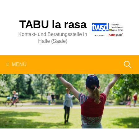
Springe
zum
Inhalt
TABU la rasa
Kontakt- und Beratungsstelle in
Halle (Saale)
Suchen
MENÜ
nach: