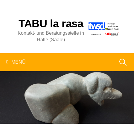
Springe
zum
Inhalt
TABU la rasa
Kontakt- und Beratungsstelle in
Halle (Saale)
Suchen
MENÜ
nach: