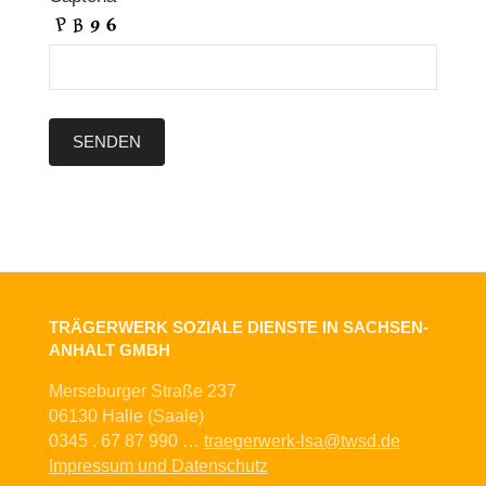
TRÄGERWERK SOZIALE DIENSTE IN SACHSEN-
ANHALT GMBH
Merseburger Straße 237
06130 Halle (Saale)
0345 . 67 87 990 …
traegerwerk-lsa@twsd.de
Impressum und Datenschutz